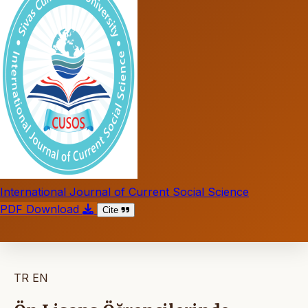
International Journal of Current Social Science
PDF Download
Cite
TR
EN