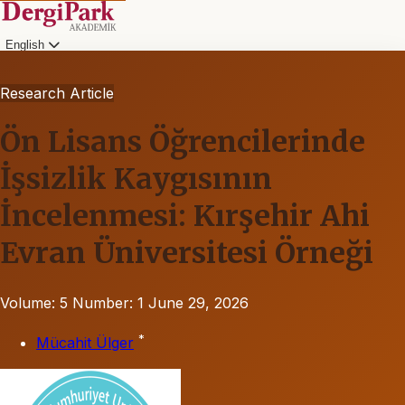
English
Research Article
Ön Lisans Öğrencilerinde
İşsizlik Kaygısının
İncelenmesi: Kırşehir Ahi
Evran Üniversitesi Örneği
Volume: 5
Number: 1
June 29, 2026
*
Mücahit Ülger