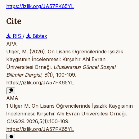
https://izlik.org/JA57FK65YL
Cite
RIS
/
Bibtex
APA
Ülger, M. (2026). Ön Lisans Öğrencilerinde İşsizlik
Kaygısının İncelenmesi: Kırşehir Ahi Evran
Üniversitesi Örneği.
Uluslararası Güncel Sosyal
Bilimler Dergisi
,
5
(1), 100-109.
https://izlik.org/JA57FK65YL
AMA
1.Ülger M. Ön Lisans Öğrencilerinde İşsizlik Kaygısının
İncelenmesi: Kırşehir Ahi Evran Üniversitesi Örneği.
CUSOS
. 2026;5(1):100-109.
https://izlik.org/JA57FK65YL