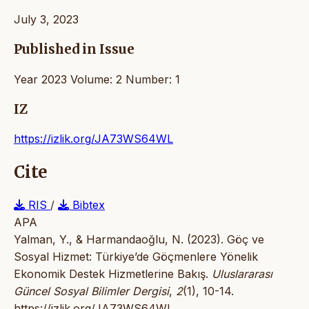
July 3, 2023
Published in Issue
Year 2023 Volume: 2 Number: 1
IZ
https://izlik.org/JA73WS64WL
Cite
RIS
/
Bibtex
APA
Yalman, Y., & Harmandaoğlu, N. (2023). Göç ve
Sosyal Hizmet: Türkiye’de Göçmenlere Yönelik
Ekonomik Destek Hizmetlerine Bakış.
Uluslararası
Güncel Sosyal Bilimler Dergisi
,
2
(1), 10-14.
https://izlik.org/JA73WS64WL