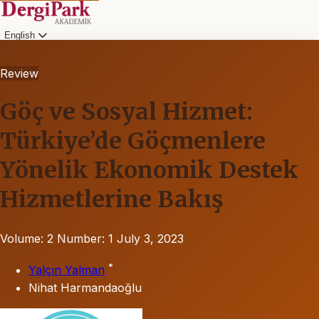
English
Review
Göç ve Sosyal Hizmet:
Türkiye’de Göçmenlere
Yönelik Ekonomik Destek
Hizmetlerine Bakış
Volume: 2
Number: 1
July 3, 2023
*
Yalçın Yalman
Nihat Harmandaoğlu