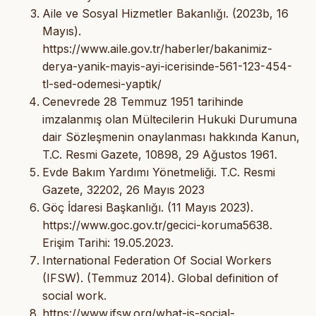
Aile ve Sosyal Hizmetler Bakanlığı. (2023b, 16
Mayıs).
https://www.aile.gov.tr/haberler/bakanimiz-
derya-yanik-mayis-ayi-icerisinde-561-123-454-
tl-sed-odemesi-yaptik/
Cenevrede 28 Temmuz 1951 tarihinde
imzalanmış olan Mültecilerin Hukuki Durumuna
dair Sözleşmenin onaylanması hakkında Kanun,
T.C. Resmi Gazete, 10898, 29 Ağustos 1961.
Evde Bakım Yardımı Yönetmeliği. T.C. Resmi
Gazete, 32202, 26 Mayıs 2023
Göç İdaresi Başkanlığı. (11 Mayıs 2023).
https://www.goc.gov.tr/gecici-koruma5638.
Erişim Tarihi: 19.05.2023.
International Federation Of Social Workers
(IFSW). (Temmuz 2014). Global definition of
social work.
https://www.ifsw.org/what-is-social-