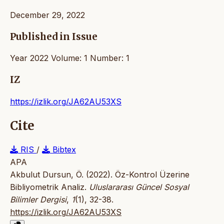
December 29, 2022
Published in Issue
Year 2022 Volume: 1 Number: 1
IZ
https://izlik.org/JA62AU53XS
Cite
RIS
/
Bibtex
APA
Akbulut Dursun, Ö. (2022). Öz-Kontrol Üzerine
Bibliyometrik Analiz.
Uluslararası Güncel Sosyal
Bilimler Dergisi
,
1
(1), 32-38.
https://izlik.org/JA62AU53XS