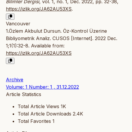
Bilimler Dergisi
, vol. 1, no. 1, Dec. 2022, pp. 32-38,
https://izlik.org/JA62AU53XS
.
Vancouver
1.Özlem Akbulut Dursun. Öz-Kontrol Üzerine
Bibliyometrik Analiz. CUSOS [Internet]. 2022 Dec.
1;1(1):32-8. Available from:
https://izlik.org/JA62AU53XS
Archive
Volume: 1 Number: 1 , 31.12.2022
Article Statistics
Total Article Views
1K
Total Article Downloads
2.4K
Total Favorites
1